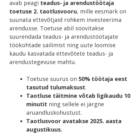
avab peagi
teadus- ja arendustöötaja
toetuse 2. taotlusvooru
, mille eesmärk on
suunata ettevõtjaid rohkem investeerima
arendusse. Toetuse abil soovitakse
suurendada teadus- ja arendustöötajate
töökohtade säilimist ning uute loomise
kaudu kasvatada ettevõtete teadus- ja
arendustegevuse mahtu.
Toetuse suurus on
50% töötaja eest
tasutud tulumaksust
.
Taotluse täitmine võtab ligikaudu 10
minutit
ning sellele ei järgne
aruandluskohustust.
Taotlusvoor avatakse 2025. aasta
augustikuus.