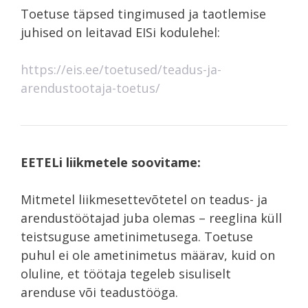
Toetuse täpsed tingimused ja taotlemise
juhised on leitavad EISi kodulehel:
https://eis.ee/toetused/teadus-ja-
arendustootaja-toetus/
EETELi liikmetele soovitame:
Mitmetel liikmesettevõtetel on teadus- ja
arendustöötajad juba olemas – reeglina küll
teistsuguse ametinimetusega. Toetuse
puhul ei ole ametinimetus määrav, kuid on
oluline, et töötaja tegeleb sisuliselt
arenduse või teadustööga.