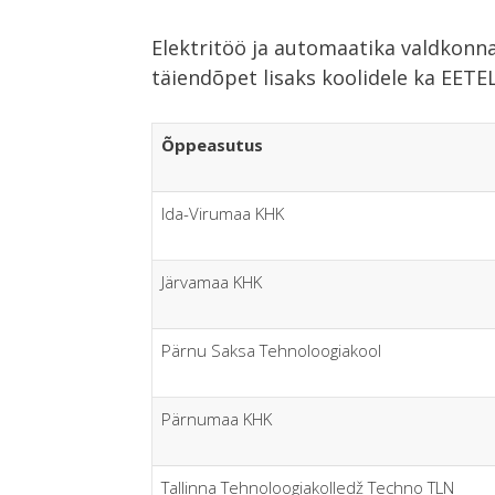
Elektritöö ja automaatika valdkonn
täiendõpet lisaks koolidele ka EET
Õppeasutus
Ida-Virumaa KHK
Järvamaa KHK
Pärnu Saksa Tehnoloogiakool
Pärnumaa KHK
Tallinna Tehnoloogiakolledž Techno TLN