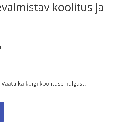
valmistav koolitus ja
D
emas
 Vaata ka kõigi koolituse hulgast: