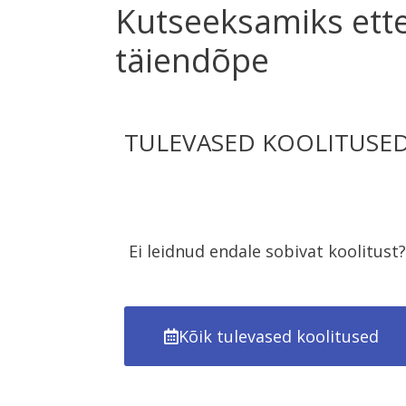
Kutseeksamiks ette
täiendõpe
TULEVASED KOOLITUSE
Uusi sündmusi ei ole hetkel tul
Ei leidnud endale sobivat koolitust?
Kõik tulevased koolitused