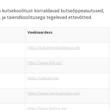
a kutsekoolitust korraldavad kutseõppeasutused,
EL ja täiendkoolitusega tegelevad ettevõtted.
Veebiaardess
https://kutsehariduskeskus.ee/
https://www.jkhk.ee/
https://saksatk.ee/
https://www.hariduskeskus.ee/
https://www.techno.ee/