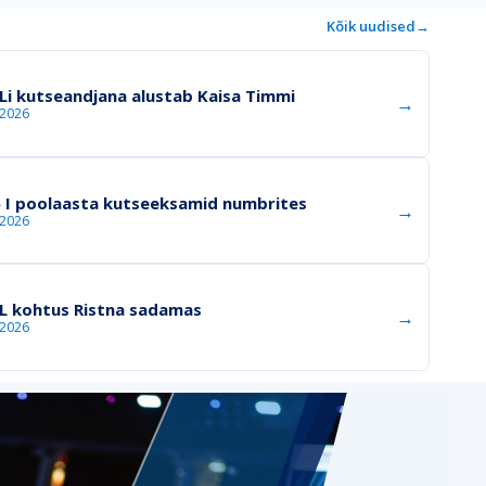
Kõik uudised
→
Li kutseandjana alustab Kaisa Timmi
→
.2026
 I poolaasta kutseeksamid numbrites
→
.2026
L kohtus Ristna sadamas
→
.2026