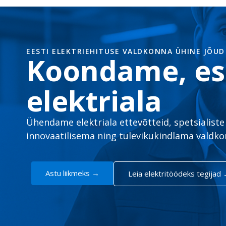
EESTI ELEKTRIEHITUSE VALDKONNA ÜHINE JÕUD
Koondame, es
elektriala
Ühendame elektriala ettevõtteid, spetsialist
innovaatilisema ning tulevikukindlama valdko
Astu liikmeks →
Leia elektritöödeks tegijad