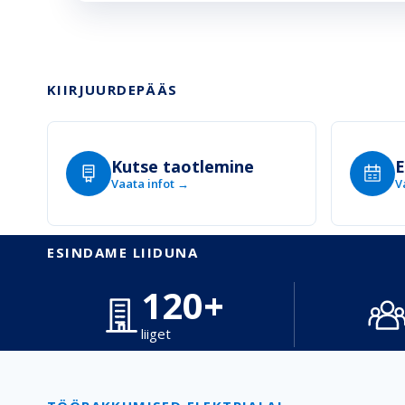
KIIRJUURDEPÄÄS
Kutse taotlemine
E
Vaata infot
→
V
ESINDAME LIIDUNA
120+
liiget