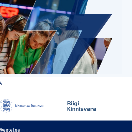
A
@eetel.ee