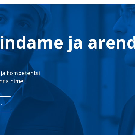
indame ja arend
e ja kompetentsi
nna nimel.
 →