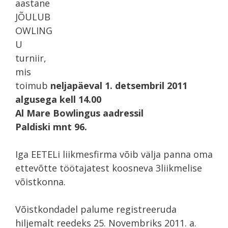
aastane
JÕULUB
OWLING
U
turniir,
mis
toimub
neljapäeval 1. detsembril 2011
algusega kell 14.00
Al Mare Bowlingus aadressil
Paldiski mnt 96.
Iga EETELi liikmesfirma võib välja panna oma
ettevõtte töötajatest koosneva 3liikmelise
võistkonna.
Võistkondadel palume registreeruda
hiljemalt reedeks 25. Novembriks 2011. a.