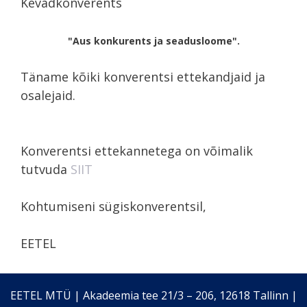
Kevadkonverents
"Aus konkurents ja seadusloome".
Täname kõiki konverentsi ettekandjaid ja
osalejaid.
Konverentsi ettekannetega on võimalik
tutvuda
SIIT
Kohtumiseni sügiskonverentsil,
EETEL
EETEL MTÜ | Akadeemia tee 21/3 – 206, 12618 Tallinn |