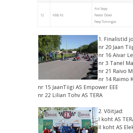
Aivi Sepp
12
ABB AS
Peeter Öövel
Peep Tomingas
1. Finalistid 
nr 20 Jaan Ti
nr 16 Aivar L
nr 3 Tanel Ma
nr 21 Raivo M
nr 14 Raimo 
nr 15 JaanTiigi AS Empower EEE
nr 22 Lilian Tohv AS TERA
2. Võitjad:
I koht AS TER
II koht AS El