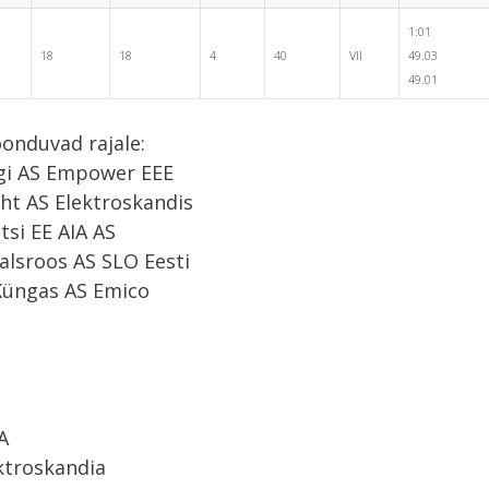
1:01
18
18
4
40
VII
49.03
49.01
joonduvad rajale:
igi AS Empower EEE
eht AS Elektroskandis
tsi EE AIA AS
alsroos AS SLO Eesti
Küngas AS Emico
A
ektroskandia