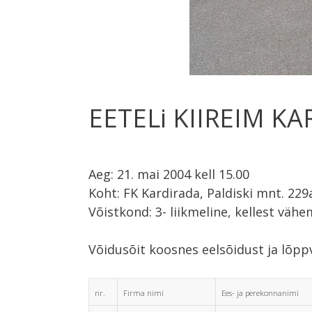
EETELi KIIREIM KA
Aeg: 21. mai 2004 kell 15.00
Koht: FK Kardirada, Paldiski mnt. 229
Võistkond: 3- liikmeline, kellest väh
Võidusõit koosnes eelsõidust ja lõppv
nr.
Firma nimi
Ees- ja perekonnanimi