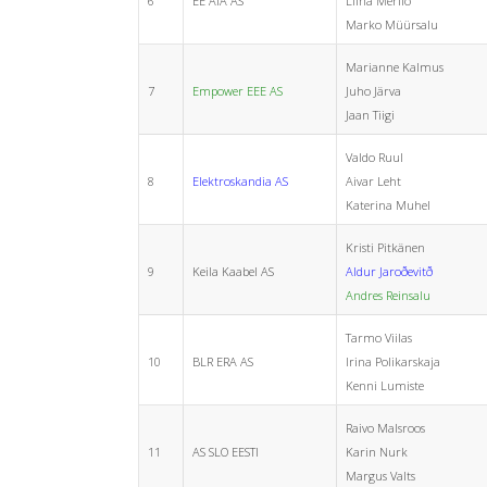
6
EE AIA AS
Liina Merilo
Marko Müürsalu
Marianne Kalmus
7
Empower EEE AS
Juho Järva
Jaan Tiigi
Valdo Ruul
8
Elektroskandia AS
Aivar Leht
Katerina Muhel
Kristi Pitkänen
9
Keila Kaabel AS
Aldur Jaroðevitð
Andres Reinsalu
Tarmo Viilas
10
BLR ERA AS
Irina Polikarskaja
Kenni Lumiste
Raivo Malsroos
11
AS SLO EESTI
Karin Nurk
Margus Valts