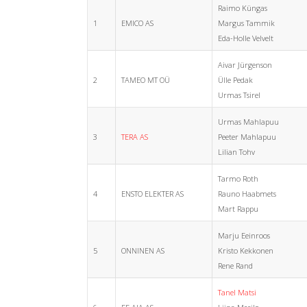
Raimo Küngas
1
EMICO AS
Margus Tammik
Eda-Holle Velvelt
Aivar Jürgenson
2
TAMEO MT OÜ
Ülle Pedak
Urmas Tsirel
Urmas Mahlapuu
3
TERA AS
Peeter Mahlapuu
Lilian Tohv
Tarmo Roth
4
ENSTO ELEKTER AS
Rauno Haabmets
Mart Rappu
Marju Eeinroos
5
ONNINEN AS
Kristo Kekkonen
Rene Rand
Tanel Matsi