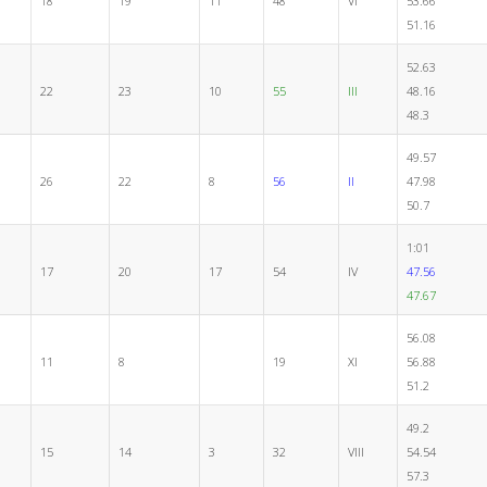
18
19
11
48
VI
53.66
51.16
52.63
22
23
10
55
III
48.16
48.3
49.57
26
22
8
56
II
47.98
50.7
1:01
17
20
17
54
IV
47.56
47.67
56.08
11
8
19
XI
56.88
51.2
49.2
15
14
3
32
VIII
54.54
57.3