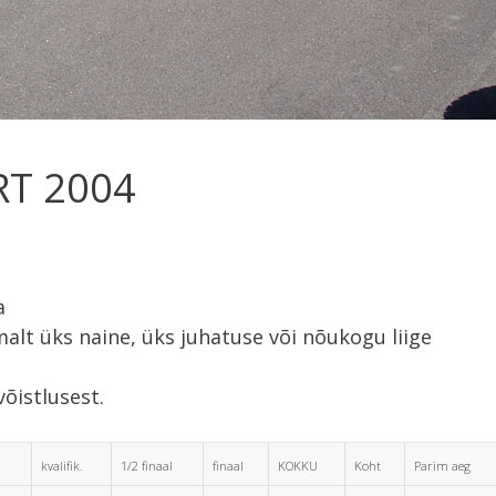
RT 2004
a
emalt üks naine, üks juhatuse või nõukogu liige
õistlusest.
kvalifik.
1/2 finaal
finaal
KOKKU
Koht
Parim aeg