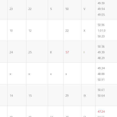
49.59
23
22
5
50
V
49.94
49.05
50.96
10
12
22
X
1:01.0
50.23
50.56
24
25
8
57
I
49.39
48.29
49.34
x
x
x
x
48.88
50.91
50.61
14
15
29
IX
50.64
47.24