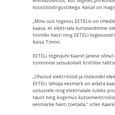
Arendusseltsis, kus tegeles piirkond
koostöövõrgustikega. Kaisal on magi
„Minu uus tegevus EETELis on tihedal
kaasa, et elektriala kutseandmine ole
toimiks hästi ning EETELi tegevused 
Kaisa Timmi.
EETELi tegevjuhi Kaarel Jänese sõnul
toimimise seisukohalt kriitilise täht
„Ohutud elektritööd ja töökindel ele
EETELi lähiaja eesmärk on aidata kaas
ootustele ning elektrialale tuleks pi
taust ning kogemus kutsemeistrivõis
eesmärke hästi toetada,“ ütles Kaarel