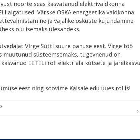
tavust noorte seas kasvatanud elektrivaldkonna
TELi algatused. Värske OSKA energeetika valdkonna
e ettevalmistamine ja vajalike oskuste kujundamine
 üheks olulisemaks ülesandeks.
vedajat Virge Sütti suure panuse eest. Virge töö
us muutunud süsteemsemaks, tugevnenud on
kasvanud EETELi roll elektriala kutsete ja järelkasv
muse eest ning soovime Kaisale edu uues rollis!
s