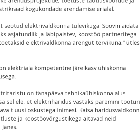
like arendusprojektide, toetuste taotlusvoorude ja
strikraad kogukondade arendamise erialal.
t seotud elektrivaldkonna tulevikuga. Soovin aidata
ks asjatundlik ja läbipaistev, koostöö partneritega
toetaksid elektrivaldkonna arengut tervikuna,“ ütles
 on elektriala kompetentne järelkasv ühiskonna
susega.
ktritaristu on tänapäeva tehnikaühiskonna alus.
a sellele, et elektriharidus vastaks paremini töötur
isavalt uusi oskustega inimesi. Kaisa haridusvaldkonn
tluste ja koostöövõrgustikega aitavad neid
 Jänes.