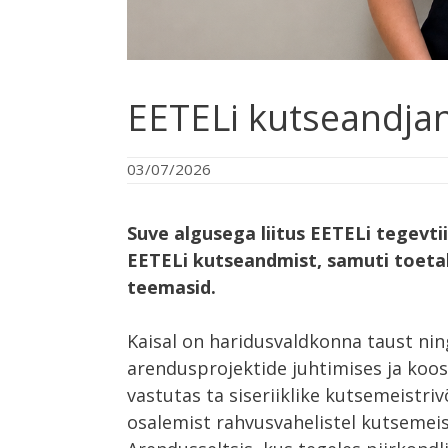
EETELi kutseandjan
03/07/2026
Suve algusega liitus EETELi tegevti
EETELi kutseandmist, samuti toetab
teemasid.
Kaisal on haridusvaldkonna taust ni
arendusprojektide juhtimises ja koo
vastutas ta siseriiklike kutsemeistri
osalemist rahvusvahelistel kutsemeis