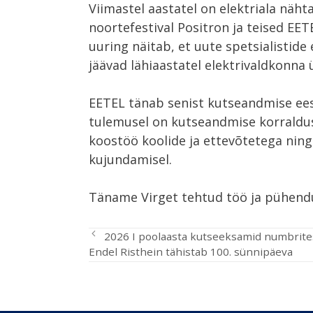
Viimastel aastatel on elektriala näh
noortefestival Positron ja teised EE
uuring näitab, et uute spetsialistid
jäävad lähiaastatel elektrivaldkonna
EETEL tänab senist kutseandmise eest
tulemusel on kutseandmise korrald
koostöö koolide ja ettevõtetega ning 
kujundamisel.
Täname Virget tehtud töö ja pühendu
2026 I poolaasta kutseeksamid numbrite
Endel Risthein tähistab 100. sünnipäeva