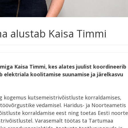
a alustab Kaisa Timmi
imiga Kaisa Timmi, kes alates juulist koordineerib
 elektriala koolitamise suunamise ja järelkasvu
ng kogemus kutsemeistrivõistluste korraldamises,
stöövõrgustike vedamisel. Haridus- ja Noorteametis
võistluste korraldamise eest ning toetas Eesti noorte
trivõistlustel. Varasemalt töötas ta Tartumaa