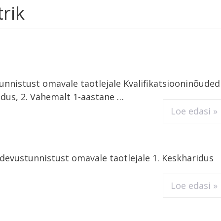
trik
unnistust omavale taotlejale Kvalifikatsiooninõuded
idus, 2. Vähemalt 1-aastane …
Loe edasi »
ädevustunnistust omavale taotlejale 1. Keskharidus
Loe edasi »