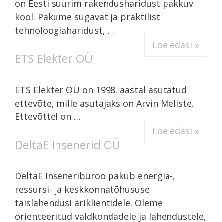
on Eesti suurim rakendusharidust pakkuv
kool. Pakume sügavat ja praktilist
tehnoloogiaharidust, …
Loe edasi »
ETS Elekter OÜ
ETS Elekter OÜ on 1998. aastal asutatud
ettevõte, mille asutajaks on Arvin Meliste.
Ettevõttel on …
Loe edasi »
DeltaE Insenerid OÜ
DeltaE Inseneribüroo pakub energia-,
ressursi- ja keskkonnatõhususe
täislahendusi äriklientidele. Oleme
orienteeritud valdkondadele ja lahendustele,