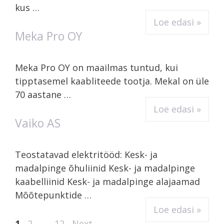
kus …
Loe edasi »
Meka Pro OY
Meka Pro OY on maailmas tuntud, kui
tipptasemel kaabliteede tootja. Mekal on üle
70 aastane …
Loe edasi »
Vaiko AS
Teostatavad elektritööd: Kesk- ja
madalpinge õhuliinid Kesk- ja madalpinge
kaabelliinid Kesk- ja madalpinge alajaamad
Mõõtepunktide …
Loe edasi »
1
2
…
12
Next
→