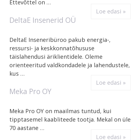
Ettevõttel on …
Loe edasi »
DeltaE Insenerid OÜ
DeltaE Inseneribüroo pakub energia-,
ressursi- ja keskkonnatõhususe
täislahendusi äriklientidele. Oleme
orienteeritud valdkondadele ja lahendustele,
kus …
Loe edasi »
Meka Pro OY
Meka Pro OY on maailmas tuntud, kui
tipptasemel kaabliteede tootja. Mekal on üle
70 aastane …
Loe edasi »