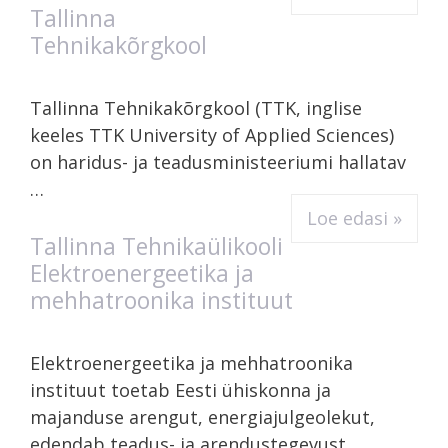
Tallinna
Tehnikakõrgkool
Tallinna Tehnikakõrgkool (TTK, inglise
keeles TTK University of Applied Sciences)
on haridus- ja teadusministeeriumi hallatav
…
Loe edasi »
Tallinna Tehnikaülikooli
Elektroenergeetika ja
mehhatroonika instituut
Elektroenergeetika ja mehhatroonika
instituut toetab Eesti ühiskonna ja
majanduse arengut, energiajulgeolekut,
edendab teadus- ja arendustegevust, …