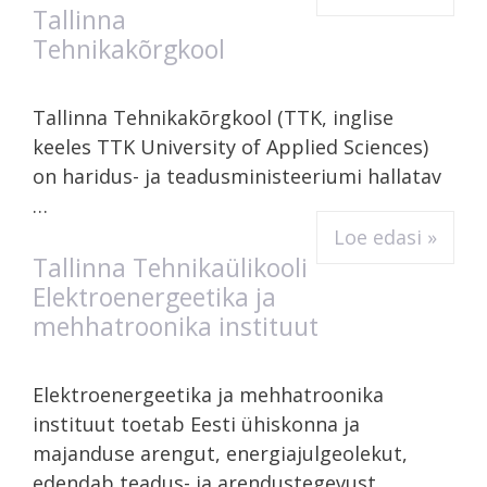
Tallinna
Tehnikakõrgkool
Tallinna Tehnikakõrgkool (TTK, inglise
keeles TTK University of Applied Sciences)
on haridus- ja teadusministeeriumi hallatav
…
Loe edasi »
Tallinna Tehnikaülikooli
Elektroenergeetika ja
mehhatroonika instituut
Elektroenergeetika ja mehhatroonika
instituut toetab Eesti ühiskonna ja
majanduse arengut, energiajulgeolekut,
edendab teadus- ja arendustegevust, …