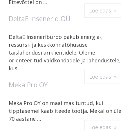
Ettevõttel on …
Loe edasi »
DeltaE Insenerid OÜ
DeltaE Inseneribüroo pakub energia-,
ressursi- ja keskkonnatõhususe
täislahendusi äriklientidele. Oleme
orienteeritud valdkondadele ja lahendustele,
kus …
Loe edasi »
Meka Pro OY
Meka Pro OY on maailmas tuntud, kui
tipptasemel kaabliteede tootja. Mekal on üle
70 aastane …
Loe edasi »