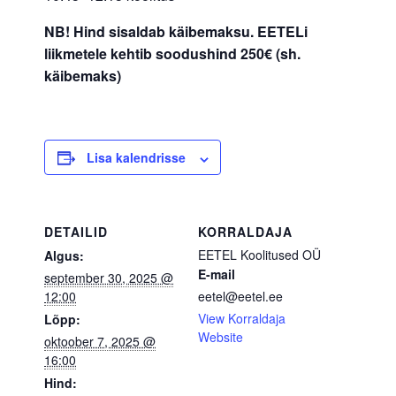
NB! Hind sisaldab käibemaksu. EETELi
liikmetele kehtib soodushind 250€ (sh.
käibemaks)
Lisa kalendrisse
DETAILID
KORRALDAJA
EETEL Koolitused OÜ
Algus:
E-mail
september 30, 2025 @
12:00
eetel@eetel.ee
View Korraldaja
Lõpp:
Website
oktoober 7, 2025 @
16:00
Hind: