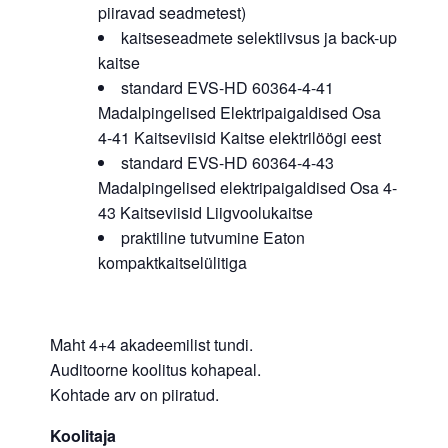
piiravad seadmetest)
kaitseseadmete selektiivsus ja back-up
kaitse
standard EVS-HD 60364-4-41
Madalpingelised Elektripaigaldised Osa
4-41 Kaitseviisid Kaitse elektrilöögi eest
standard EVS-HD 60364-4-43
Madalpingelised elektripaigaldised Osa 4-
43 Kaitseviisid Liigvoolukaitse
praktiline tutvumine Eaton
kompaktkaitselülitiga
Maht 4+4 akadeemilist tundi.
Auditoorne koolitus kohapeal.
Kohtade arv on piiratud.
Koolitaja