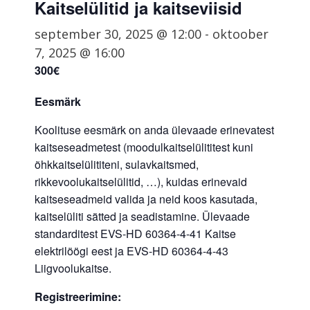
Kaitselülitid ja kaitseviisid
september 30, 2025 @ 12:00
-
oktoober
7, 2025 @ 16:00
300€
Eesmärk
Koolituse eesmärk on anda ülevaade erinevatest
kaitseseadmetest (moodulkaitselülititest kuni
õhkkaitselülititeni, sulavkaitsmed,
rikkevoolukaitselülitid, …), kuidas erinevaid
kaitseseadmeid valida ja neid koos kasutada,
kaitselüliti sätted ja seadistamine. Ülevaade
standarditest EVS-HD 60364-4-41 Kaitse
elektrilöögi eest ja EVS-HD 60364-4-43
Liigvoolukaitse.
Registreerimine: