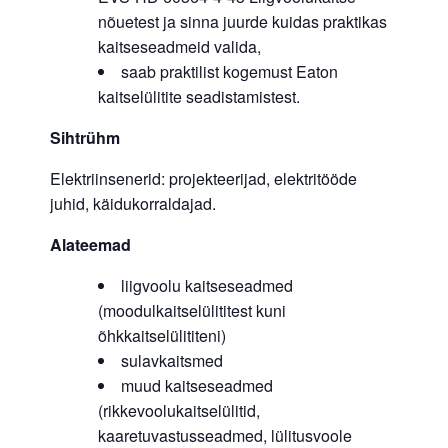
nõuetest ja sinna juurde kuidas praktikas
kaitseseadmeid valida,
saab praktilist kogemust Eaton
kaitselülitite seadistamistest.
Sihtrühm
Elektriinsenerid: projekteerijad, elektritööde
juhid, käidukorraldajad.
Alateemad
liigvoolu kaitseseadmed
(moodulkaitselülititest kuni
õhkkaitselülititeni)
sulavkaitsmed
muud kaitseseadmed
(rikkevoolukaitselülitid,
kaaretuvastusseadmed, lülitusvoole