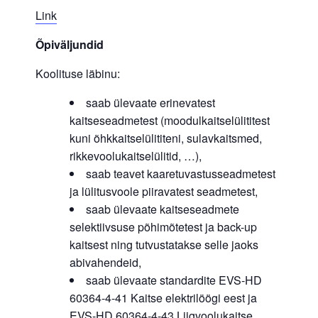
Link
Õpiväljundid
Koolituse läbinu:
saab ülevaate erinevatest
kaitseseadmetest (moodulkaitselülititest
kuni õhkkaitselülititeni, sulavkaitsmed,
rikkevoolukaitselülitid, …),
saab teavet kaaretuvastusseadmetest
ja lülitusvoole piiravatest seadmetest,
saab ülevaate kaitseseadmete
selektiivsuse põhimõtetest ja back-up
kaitsest ning tutvustatakse selle jaoks
abivahendeid,
saab ülevaate standardite EVS-HD
60364-4-41 Kaitse elektrilöögi eest ja
EVS-HD 60364-4-43 Liigvoolukaitse