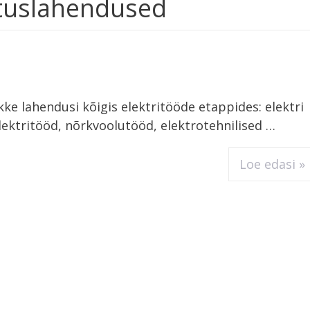
tuslahendused
ke lahendusi kõigis elektritööde etappides: elektri
elektritööd, nõrkvoolutööd, elektrotehnilised …
Loe edasi »