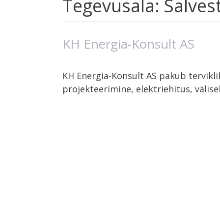
Tegevusala:
Salves
KH Energia-Konsult AS
KH Energia-Konsult AS pakub terviklik
projekteerimine, elektriehitus, välis