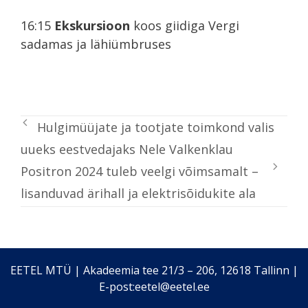
16:15
Ekskursioon
koos giidiga Vergi
sadamas ja lähiümbruses
Hulgimüüjate ja tootjate toimkond valis
uueks eestvedajaks Nele Valkenklau
Positron 2024 tuleb veelgi võimsamalt –
lisanduvad ärihall ja elektrisõidukite ala
EETEL MTÜ | Akadeemia tee 21/3 – 206, 12618 Tallinn |
E-post:eetel@eetel.ee