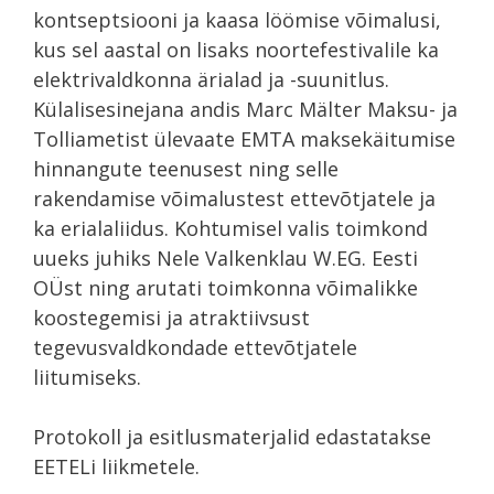
kontseptsiooni ja kaasa löömise võimalusi,
kus sel aastal on lisaks noortefestivalile ka
elektrivaldkonna ärialad ja -suunitlus.
Külalisesinejana andis Marc Mälter Maksu- ja
Tolliametist ülevaate EMTA maksekäitumise
hinnangute teenusest ning selle
rakendamise võimalustest ettevõtjatele ja
ka erialaliidus. Kohtumisel valis toimkond
uueks juhiks Nele Valkenklau W.EG. Eesti
OÜst ning arutati toimkonna võimalikke
koostegemisi ja atraktiivsust
tegevusvaldkondade ettevõtjatele
liitumiseks.
Protokoll ja esitlusmaterjalid edastatakse
EETELi liikmetele.