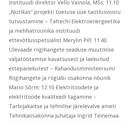
instituudi direktor Vello Vainola, MSs; 11.10
„Nutikas“ projekti toetuse uue taotlusvooru
tutvustamine – Taltechi Elektroenergeetika
ja mehhatroonika instituudi
ettevõtlusspetsialist Merylin Pill; 11.40
Ülevaade riigihangete seaduse muutmise
väljatöötamise kavatsusest ja laekunud
ettepanekutest – Rahandusministeeriumi
Riigihangete ja riigiabi osakonna nõunik
Mario Sõrm; 12.10 Elektritoodete ja
elektritööde kvaliteedi tagamine –
Tarbijakaitse ja tehnilise Järelevalve ameti
Tehnikaosakonna juhataja Ingrid Teinemaa