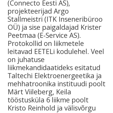
(Connecto Eesti AS),
projekteerijad Argo
Stallmeistri (ITK Inseneribüroo
OÜ) ja sise paigaldajad Krister
Peetmaa (E-Service AS).
Protokollid on liikmetele
leitavad EETELi kodulehel. Veel
on juhatuse
liikmekandidaatideks esitatud
Taltechi Elektroenergeetika ja
mehhatroonika instituudi poolt
Märt Viileberg, Keila
tööstusküla 6 liikme poolt
Kristo Reinhold ja välisvõrgu