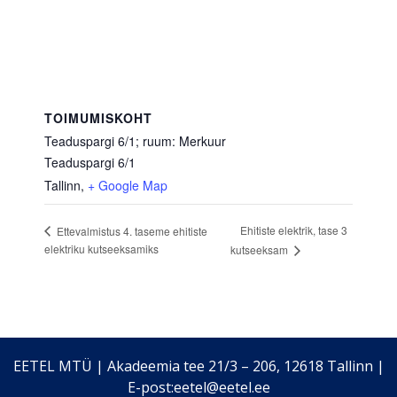
TOIMUMISKOHT
Teaduspargi 6/1; ruum: Merkuur
Teaduspargi 6/1
Tallinn
,
+ Google Map
Ehitiste elektrik, tase 3
Ettevalmistus 4. taseme ehitiste
elektriku kutseeksamiks
kutseeksam
EETEL MTÜ | Akadeemia tee 21/3 – 206, 12618 Tallinn |
E-post:eetel@eetel.ee