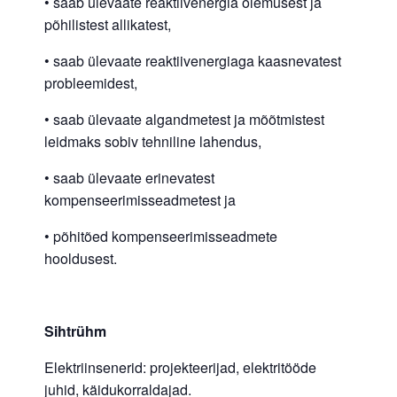
• saab ülevaate reaktiivenergia olemusest ja
põhilistest allikatest,
• saab ülevaate reaktiivenergiaga kaasnevatest
probleemidest,
• saab ülevaate algandmetest ja mõõtmistest
leidmaks sobiv tehniline lahendus,
• saab ülevaate erinevatest
kompenseerimisseadmetest ja
• põhitõed kompenseerimisseadmete
hooldusest.
Sihtrühm
Elektriinsenerid: projekteerijad, elektritööde
juhid, käidukorraldajad.