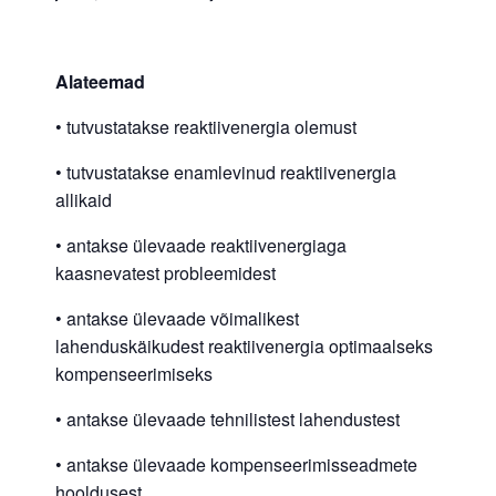
Alateemad
• tutvustatakse reaktiivenergia olemust
• tutvustatakse enamlevinud reaktiivenergia
allikaid
• antakse ülevaade reaktiivenergiaga
kaasnevatest probleemidest
• antakse ülevaade võimalikest
lahenduskäikudest reaktiivenergia optimaalseks
kompenseerimiseks
• antakse ülevaade tehnilistest lahendustest
• antakse ülevaade kompenseerimisseadmete
hooldusest