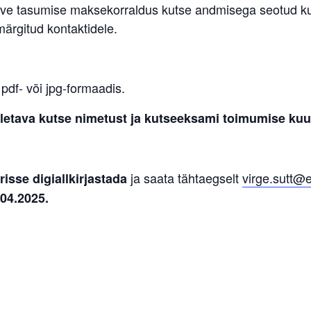
arve tasumise maksekorraldus kutse andmisega seotud k
ärgitud kontaktidele.
pdf- või jpg-formaadis.
otletava kutse nimetust ja kutseeksami toimumise ku
ja saata tähtaegselt
virge.sutt@e
sse digiallkirjastada
04.2025.