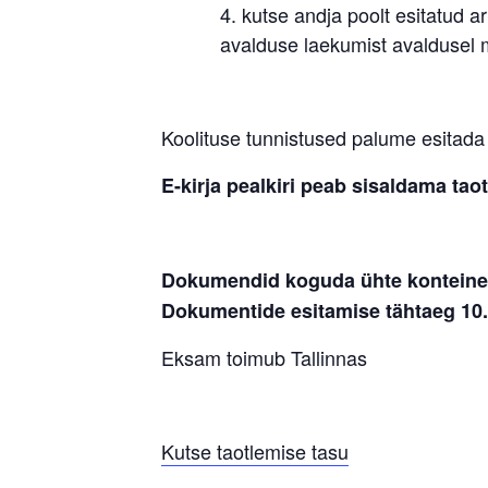
kutse andja poolt esitatud 
avalduse laekumist avaldusel m
Koolituse tunnistused palume esitada 
E-kirja pealkiri peab sisaldama ta
Dokumendid koguda ühte konteineri
Dokumentide esitamise tähtaeg 10.
Eksam toimub Tallinnas
Kutse taotlemise tasu