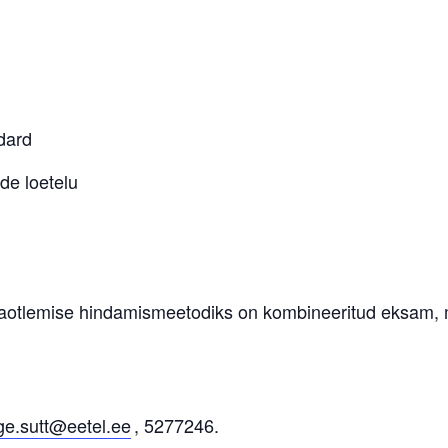
ndard
de loetelu
otlemise hindamismeetodiks on kombineeritud eksam, mi
rge.sutt@eetel.ee
, 5277246.