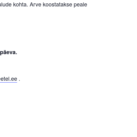
ulude kohta. Arve koostatakse peale
upäeva.
etel.ee
.