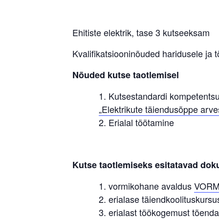
Ehitiste elektrik, tase 3 kutseeksam
Kvalifikatsiooninõuded haridusele ja
Nõuded kutse taotlemisel
Kutsestandardi kompetentsus
„Elektrikute täiendusõppe arve
Erialal töötamine
Kutse taotlemiseks esitatavad do
vormikohane avaldus
VORM
erialase täiendkoolituskurs
erialast töökogemust tõend