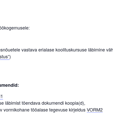
 töökogemusele:
nõuetele vastava erialase koolituskursuse läbimine väh
stus“
)
kumendid:
1
use läbimist tõendava dokumendi koopia(d),
av vormikohane tööalase tegevuse kirjeldus
VORM2