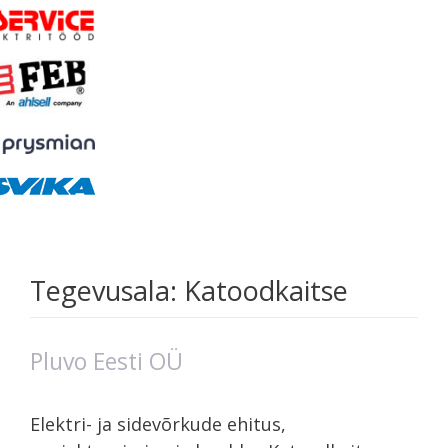
Tegevusala:
Katoodkaitse
Pluvo Eesti OÜ
Elektri- ja sidevõrkude ehitus,