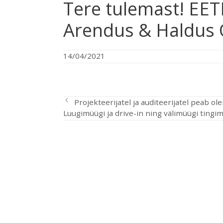
Tere tulemast! EETEL
Arendus & Haldus 
14/04/2021
Projekteerijatel ja auditeerijatel peab o
Luugimüügi ja drive-in ning välimüügi tingi