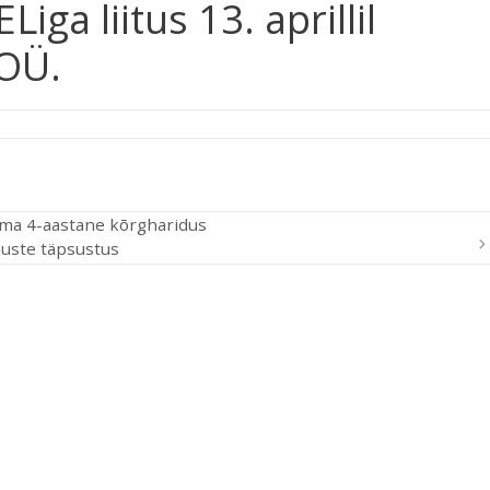
iga liitus 13. aprillil
OÜ.
lema 4-aastane kõrgharidus
muste täpsustus