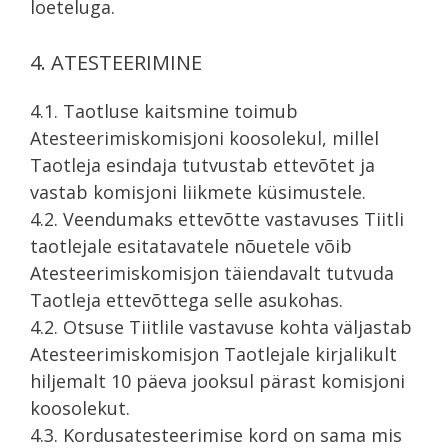
loeteluga.
4. ATESTEERIMINE
4.1. Taotluse kaitsmine toimub
Atesteerimiskomisjoni koosolekul, millel
Taotleja esindaja tutvustab ettevõtet ja
vastab komisjoni liikmete küsimustele.
4.2. Veendumaks ettevõtte vastavuses Tiitli
taotlejale esitatavatele nõuetele võib
Atesteerimiskomisjon täiendavalt tutvuda
Taotleja ettevõttega selle asukohas.
4.2. Otsuse Tiitlile vastavuse kohta väljastab
Atesteerimiskomisjon Taotlejale kirjalikult
hiljemalt 10 päeva jooksul pärast komisjoni
koosolekut.
4.3. Kordusatesteerimise kord on sama mis