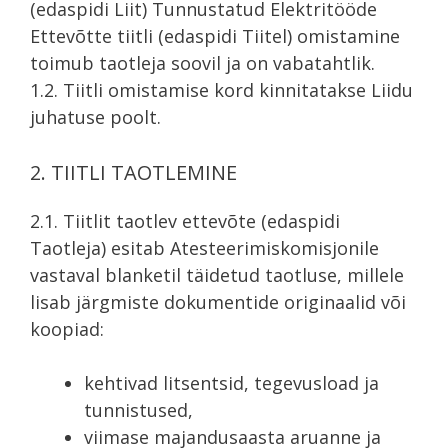
(edaspidi Liit) Tunnustatud Elektritööde
Ettevõtte tiitli (edaspidi Tiitel) omistamine
toimub taotleja soovil ja on vabatahtlik.
1.2. Tiitli omistamise kord kinnitatakse Liidu
juhatuse poolt.
2. TIITLI TAOTLEMINE
2.1. Tiitlit taotlev ettevõte (edaspidi
Taotleja) esitab Atesteerimiskomisjonile
vastaval blanketil täidetud taotluse, millele
lisab järgmiste dokumentide originaalid või
koopiad:
kehtivad litsentsid, tegevusload ja
tunnistused,
viimase majandusaasta aruanne ja