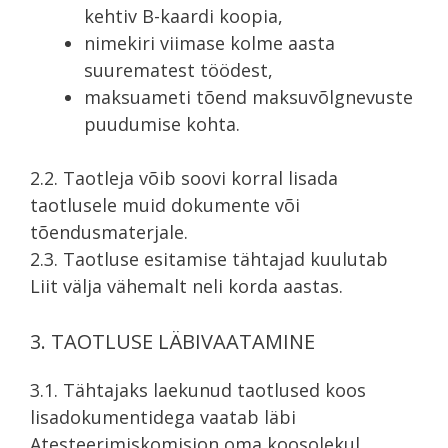
kehtiv B-kaardi koopia,
nimekiri viimase kolme aasta
suurematest töödest,
maksuameti tõend maksuvõlgnevuste
puudumise kohta.
2.2. Taotleja võib soovi korral lisada
taotlusele muid dokumente või
tõendusmaterjale.
2.3. Taotluse esitamise tähtajad kuulutab
Liit välja vähemalt neli korda aastas.
3. TAOTLUSE LÄBIVAATAMINE
3.1. Tähtajaks laekunud taotlused koos
lisadokumentidega vaatab läbi
Atesteerimiskomisjon oma koosolekul,