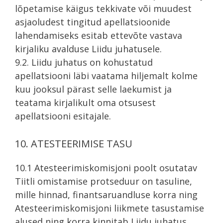
lõpetamise käigus tekkivate või muudest
asjaoludest tingitud apellatsioonide
lahendamiseks esitab ettevõte vastava
kirjaliku avalduse Liidu juhatusele.
9.2. Liidu juhatus on kohustatud
apellatsiooni läbi vaatama hiljemalt kolme
kuu jooksul pärast selle laekumist ja
teatama kirjalikult oma otsusest
apellatsiooni esitajale.
10. ATESTEERIMISE TASU
10.1 Atesteerimiskomisjoni poolt osutatav
Tiitli omistamise protseduur on tasuline,
mille hinnad, finantsaruandluse korra ning
Atesteerimiskomisjoni liikmete tasustamise
alused ning korra kinnitab Liidu juhatus.