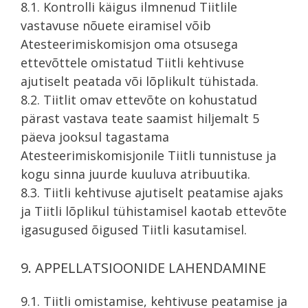
8.1. Kontrolli käigus ilmnenud Tiitlile
vastavuse nõuete eiramisel võib
Atesteerimiskomisjon oma otsusega
ettevõttele omistatud Tiitli kehtivuse
ajutiselt peatada või lõplikult tühistada.
8.2. Tiitlit omav ettevõte on kohustatud
pärast vastava teate saamist hiljemalt 5
päeva jooksul tagastama
Atesteerimiskomisjonile Tiitli tunnistuse ja
kogu sinna juurde kuuluva atribuutika.
8.3. Tiitli kehtivuse ajutiselt peatamise ajaks
ja Tiitli lõplikul tühistamisel kaotab ettevõte
igasugused õigused Tiitli kasutamisel.
9. APPELLATSIOONIDE LAHENDAMINE
9.1. Tiitli omistamise, kehtivuse peatamise ja