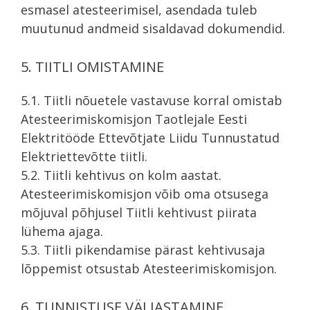
esmasel atesteerimisel, asendada tuleb
muutunud andmeid sisaldavad dokumendid.
5. TIITLI OMISTAMINE
5.1. Tiitli nõuetele vastavuse korral omistab
Atesteerimiskomisjon Taotlejale Eesti
Elektritööde Ettevõtjate Liidu Tunnustatud
Elektriettevõtte tiitli.
5.2. Tiitli kehtivus on kolm aastat.
Atesteerimiskomisjon võib oma otsusega
mõjuval põhjusel Tiitli kehtivust piirata
lühema ajaga.
5.3. Tiitli pikendamise pärast kehtivusaja
lõppemist otsustab Atesteerimiskomisjon.
6. TUNNISTUSE VÄLJASTAMINE