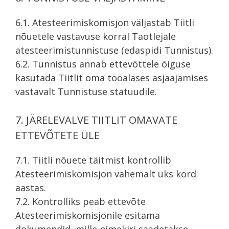
6.1. Atesteerimiskomisjon väljastab Tiitli
nõuetele vastavuse korral Taotlejale
atesteerimistunnistuse (edaspidi Tunnistus).
6.2. Tunnistus annab ettevõttele õiguse
kasutada Tiitlit oma tööalases asjaajamises
vastavalt Tunnistuse statuudile.
7. JÄRELEVALVE TIITLIT OMAVATE
ETTEVÕTETE ÜLE
7.1. Tiitli nõuete täitmist kontrollib
Atesteerimiskomisjon vähemalt üks kord
aastas.
7.2. Kontrolliks peab ettevõte
Atesteerimiskomisjonile esitama
dokumendid, mille nimekiri saadetakse