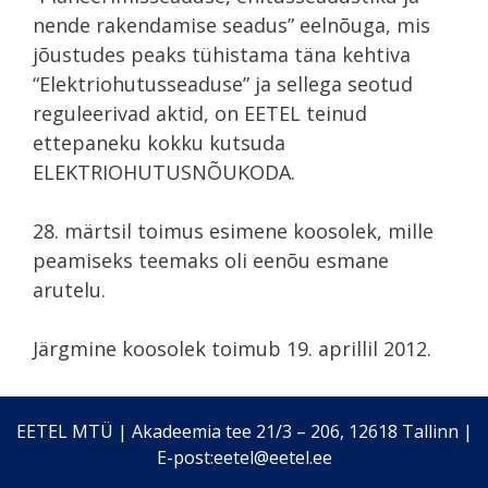
nende rakendamise seadus” eelnõuga, mis
jõustudes peaks tühistama täna kehtiva
“Elektriohutusseaduse” ja sellega seotud
reguleerivad aktid, on EETEL teinud
ettepaneku kokku kutsuda
ELEKTRIOHUTUSNÕUKODA.
28. märtsil toimus esimene koosolek, mille
peamiseks teemaks oli eenõu esmane
arutelu.
Järgmine koosolek toimub 19. aprillil 2012.
EETEL MTÜ | Akadeemia tee 21/3 – 206, 12618 Tallinn |
E-post:eetel@eetel.ee