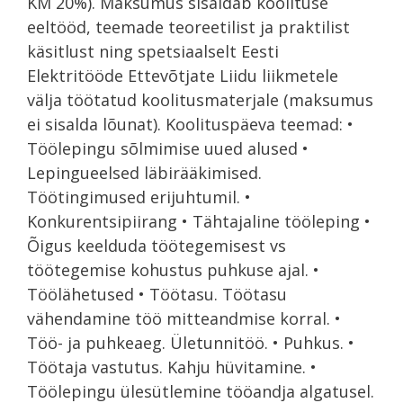
KM 20%). Maksumus sisaldab koolituse
eeltööd, teemade teoreetilist ja praktilist
käsitlust ning spetsiaalselt Eesti
Elektritööde Ettevõtjate Liidu liikmetele
välja töötatud koolitusmaterjale (maksumus
ei sisalda lõunat). Koolituspäeva teemad: •
Töölepingu sõlmimise uued alused •
Lepingueelsed läbirääkimised.
Töötingimused erijuhtumil. •
Konkurentsipiirang • Tähtajaline tööleping •
Õigus keelduda töötegemisest vs
töötegemise kohustus puhkuse ajal. •
Töölähetused • Töötasu. Töötasu
vähendamine töö mitteandmise korral. •
Töö- ja puhkeaeg. Ületunnitöö. • Puhkus. •
Töötaja vastutus. Kahju hüvitamine. •
Töölepingu ülesütlemine tööandja algatusel.