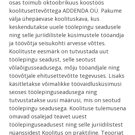
osas toimub oktoobrikuus koostöös
koolitusettevõttega ADDENDA OÜ. Pakume
välja ühepäevase koolituskava, kus
keskendutakse uuele töölepingu seadusele
ning selle juriidilistele küsimustele tööandja
ja töövõtja seisukohti arvesse võttes.
Koolituste eesmärk on tutvustada uut
töölepingu seadust, selle seotust
võlaõigusseadusega, mõju tööandjale ning
töövõtjale ehitusettevõtte tegevuses. Lisaks
käsitletakse võimalikke töövaidlusküsimusi
seoses töölepinguseadusega ning
tutvustatakse uusi määrusi, mis on seotud
töölepingu seadusega. Koolituse tulemusena
omavad osalejad teavet uuest
töölepinguseadusest ning selle juriidilistest
nüanssidest Koolitus on praktiline. Teooriat