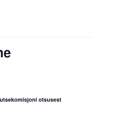
ne
kutsekomisjoni otsusest