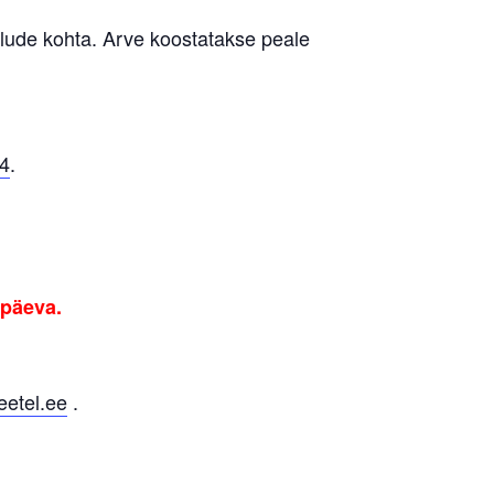
lude kohta. Arve koostatakse peale
4
.
upäeva.
eetel.ee
.