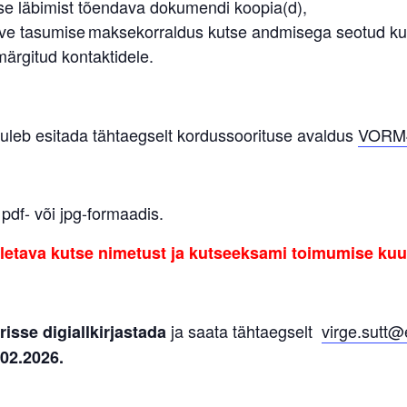
use läbimist tõendava dokumendi koopia(d),
arve tasumise maksekorraldus kutse andmisega seotud ku
märgitud kontaktidele.
 tuleb esitada tähtaegselt kordussoorituse avaldus
VORM
pdf- või jpg-formaadis.
otletava kutse nimetust ja kutseeksami toimumise ku
ja saata tähtaegselt
virge.sutt@
sse digiallkirjastada
02.2026.