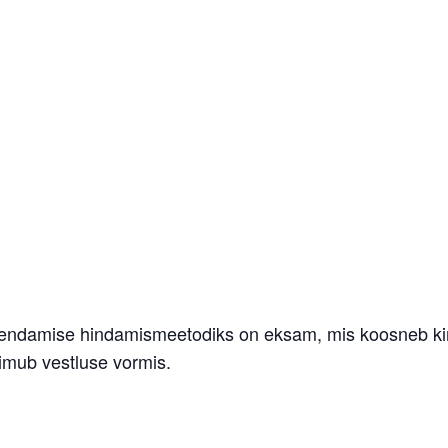
e
endamise hindamismeetodiks on eksam, mis koosneb ki
toimub vestluse vormis.