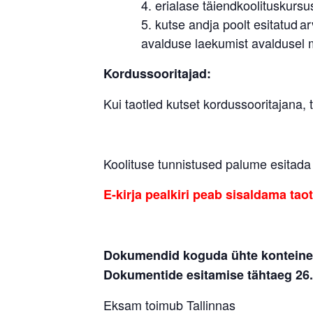
erialase täiendkoolituskurs
kutse andja poolt esitatud 
avalduse laekumist avaldusel 
Kordussooritajad:
Kui taotled kutset kordussooritajana,
Koolituse tunnistused palume esitada 
E-kirja pealkiri peab sisaldama ta
Dokumendid koguda ühte konteineri
Dokumentide esitamise tähtaeg 26.
Eksam toimub Tallinnas