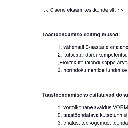
<< Sisene eksamikeskkonda siit >>
Taastõendamise eeltingimused:
vähemalt 3-aastane erialan
kutsestandardi kompetentsus
„Elektrikute täiendusõppe arve
normdokumentide tundmise 
Taastõendamiseks esitatavad dok
vormikohane avaldus
VORM
taastõendatava kutsetunnis
erialast töökogemust tõend