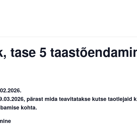
ik, tase 5 taastõendami
02.2026.
03.2026, pärast mida teavitatakse kutse taotlejaid 
ubamise kohta.
amine