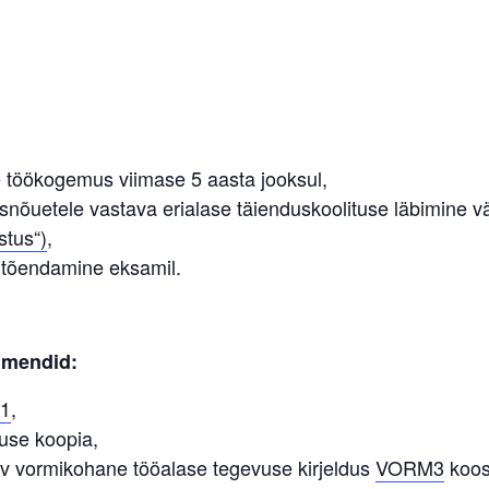
e töökogemus viimase 5 aasta jooksul,
nõuetele vastava erialase täienduskoolituse läbimine v
stus“)
,
tõendamine eksamil.
umendid:
1
,
tuse koopia,
av vormikohane tööalase tegevuse kirjeldus
VORM3
koos 