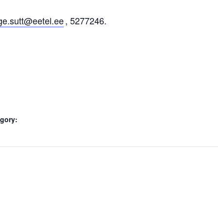
rge.sutt@eetel.ee
, 5277246.
gory: