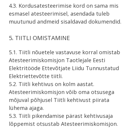
4.3. Kordusatesteerimise kord on sama mis
esmasel atesteerimisel, asendada tuleb
muutunud andmeid sisaldavad dokumendid.
5. TIITLI OMISTAMINE
5.1. Tiitli nõuetele vastavuse korral omistab
Atesteerimiskomisjon Taotlejale Eesti
Elektritööde Ettevõtjate Liidu Tunnustatud
Elektriettevõtte tiitli.
5.2. Tiitli kehtivus on kolm aastat.
Atesteerimiskomisjon võib oma otsusega
mõjuval põhjusel Tiitli kehtivust piirata
lühema ajaga.
5.3. Tiitli pikendamise pärast kehtivusaja
lõppemist otsustab Atesteerimiskomisjon.