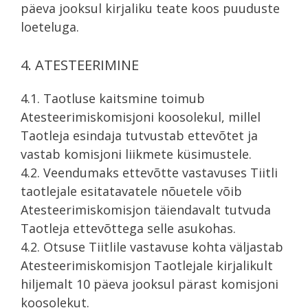
päeva jooksul kirjaliku teate koos puuduste
loeteluga.
4. ATESTEERIMINE
4.1. Taotluse kaitsmine toimub
Atesteerimiskomisjoni koosolekul, millel
Taotleja esindaja tutvustab ettevõtet ja
vastab komisjoni liikmete küsimustele.
4.2. Veendumaks ettevõtte vastavuses Tiitli
taotlejale esitatavatele nõuetele võib
Atesteerimiskomisjon täiendavalt tutvuda
Taotleja ettevõttega selle asukohas.
4.2. Otsuse Tiitlile vastavuse kohta väljastab
Atesteerimiskomisjon Taotlejale kirjalikult
hiljemalt 10 päeva jooksul pärast komisjoni
koosolekut.