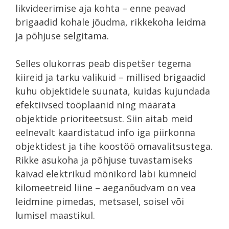
likvideerimise aja kohta – enne peavad
brigaadid kohale jõudma, rikkekoha leidma
ja põhjuse selgitama.
Selles olukorras peab dispetšer tegema
kiireid ja tarku valikuid – millised brigaadid
kuhu objektidele suunata, kuidas kujundada
efektiivsed tööplaanid ning määrata
objektide prioriteetsust. Siin aitab meid
eelnevalt kaardistatud info iga piirkonna
objektidest ja tihe koostöö omavalitsustega.
Rikke asukoha ja põhjuse tuvastamiseks
käivad elektrikud mõnikord läbi kümneid
kilomeetreid liine – aeganõudvam on vea
leidmine pimedas, metsasel, soisel või
lumisel maastikul.