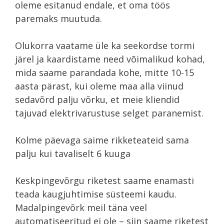
oleme esitanud endale, et oma töös
paremaks muutuda.
Olukorra vaatame üle ka seekordse tormi
järel ja kaardistame need võimalikud kohad,
mida saame parandada kohe, mitte 10-15
aasta pärast, kui oleme maa alla viinud
sedavõrd palju võrku, et meie kliendid
tajuvad elektrivarustuse selget paranemist.
Kolme päevaga saime rikketeateid sama
palju kui tavaliselt 6 kuuga
Keskpingevõrgu riketest saame enamasti
teada kaugjuhtimise süsteemi kaudu.
Madalpingevõrk meil täna veel
automatiseeritud ei ole – siin saame riketest