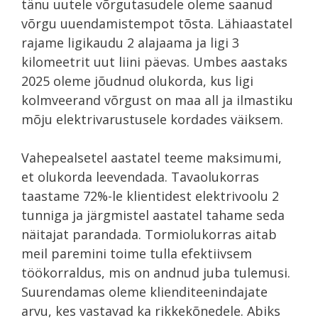
tänu uutele võrgutasudele oleme saanud
võrgu uuendamistempot tõsta. Lähiaastatel
rajame ligikaudu 2 alajaama ja ligi 3
kilomeetrit uut liini päevas. Umbes aastaks
2025 oleme jõudnud olukorda, kus ligi
kolmveerand võrgust on maa all ja ilmastiku
mõju elektrivarustusele kordades väiksem.
Vahepealsetel aastatel teeme maksimumi,
et olukorda leevendada. Tavaolukorras
taastame 72%-le klientidest elektrivoolu 2
tunniga ja järgmistel aastatel tahame seda
näitajat parandada. Tormiolukorras aitab
meil paremini toime tulla efektiivsem
töökorraldus, mis on andnud juba tulemusi.
Suurendamas oleme klienditeenindajate
arvu, kes vastavad ka rikkekõnedele. Abiks