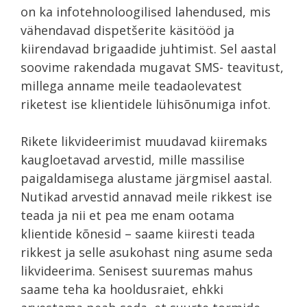
on ka infotehnoloogilised lahendused, mis
vähendavad dispetšerite käsitööd ja
kiirendavad brigaadide juhtimist. Sel aastal
soovime rakendada mugavat SMS- teavitust,
millega anname meile teadaolevatest
riketest ise klientidele lühisõnumiga infot.
Rikete likvideerimist muudavad kiiremaks
kaugloetavad arvestid, mille massilise
paigaldamisega alustame järgmisel aastal.
Nutikad arvestid annavad meile rikkest ise
teada ja nii et pea me enam ootama
klientide kõnesid – saame kiiresti teada
rikkest ja selle asukohast ning asume seda
likvideerima. Senisest suuremas mahus
saame teha ka hooldusraiet, ehkki