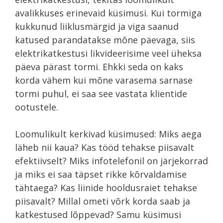
avalikkuses erinevaid küsimusi. Kui tormiga
kukkunud liiklusmärgid ja viga saanud
katused parandatakse mõne päevaga, siis
elektrikatkestusi likvideerisime veel üheksa
päeva pärast tormi. Ehkki seda on kaks
korda vähem kui mõne varasema sarnase
tormi puhul, ei saa see vastata klientide
ootustele.
Loomulikult kerkivad küsimused: Miks aega
läheb nii kaua? Kas tööd tehakse piisavalt
efektiivselt? Miks infotelefonil on järjekorrad
ja miks ei saa täpset rikke kõrvaldamise
tähtaega? Kas liinide hooldusraiet tehakse
piisavalt? Millal ometi võrk korda saab ja
katkestused lõppevad? Samu küsimusi