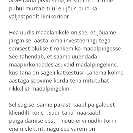
arvestama peab seda, et suurte tormide
puhul murrab tuul elujõus puid ka
väljastpoolt liinikoridori.
Hea uudis maaelanikele on see, et jõuame
järgmisel aastal oma investeeringutega
senisest oluliselt rohkem ka madalpingesse.
See tähendab, et saame uuendada
maapiirkondades asuvaid madalpingeliine,
kus täna on sageli katkestusi. Lähema kolme
aastaga soovime korda teha mitutuhat
rikkelist madalpingeliini.
Sel sügisel saime pärast kaablipaigaldust
kliendilt kõne: „Suur tänu maakaabli
paigaldamise eest – nüüd ei viinudki torm
enam elektrit, nagu see varem on