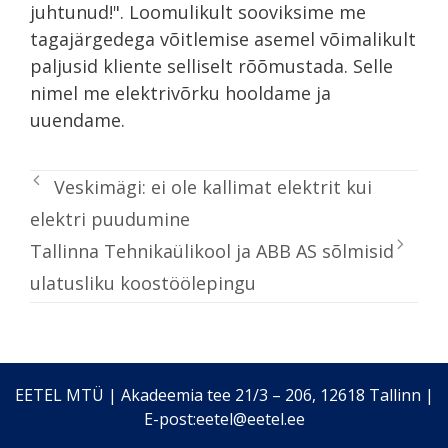
juhtunud!". Loomulikult sooviksime me
tagajärgedega võitlemise asemel võimalikult
paljusid kliente selliselt rõõmustada. Selle
nimel me elektrivõrku hooldame ja
uuendame.
Veskimägi: ei ole kallimat elektrit kui
elektri puudumine
Tallinna Tehnikaülikool ja ABB AS sõlmisid
ulatusliku koostöölepingu
EETEL MTÜ | Akadeemia tee 21/3 – 206, 12618 Tallinn |
E-post:eetel@eetel.ee