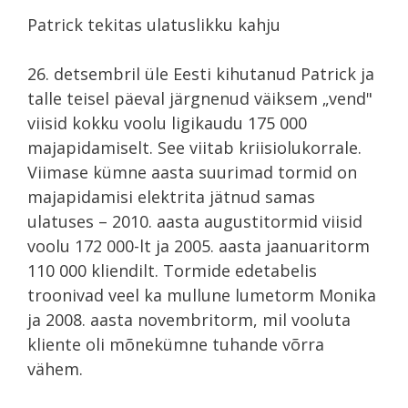
Patrick tekitas ulatuslikku kahju
26. detsembril üle Eesti kihutanud Patrick ja
talle teisel päeval järgnenud väiksem „vend"
viisid kokku voolu ligikaudu 175 000
majapidamiselt. See viitab kriisiolukorrale.
Viimase kümne aasta suurimad tormid on
majapidamisi elektrita jätnud samas
ulatuses – 2010. aasta augustitormid viisid
voolu 172 000-lt ja 2005. aasta jaanuaritorm
110 000 kliendilt. Tormide edetabelis
troonivad veel ka mullune lumetorm Monika
ja 2008. aasta novembritorm, mil vooluta
kliente oli mõnekümne tuhande võrra
vähem.