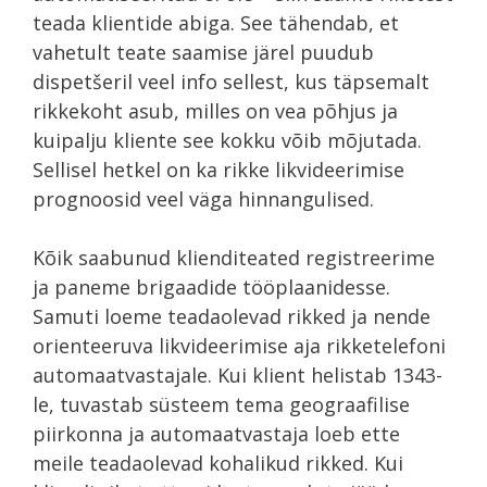
teada klientide abiga. See tähendab, et
vahetult teate saamise järel puudub
dispetšeril veel info sellest, kus täpsemalt
rikkekoht asub, milles on vea põhjus ja
kuipalju kliente see kokku võib mõjutada.
Sellisel hetkel on ka rikke likvideerimise
prognoosid veel väga hinnangulised.
Kõik saabunud klienditeated registreerime
ja paneme brigaadide tööplaanidesse.
Samuti loeme teadaolevad rikked ja nende
orienteeruva likvideerimise aja rikketelefoni
automaatvastajale. Kui klient helistab 1343-
le, tuvastab süsteem tema geograafilise
piirkonna ja automaatvastaja loeb ette
meile teadaolevad kohalikud rikked. Kui