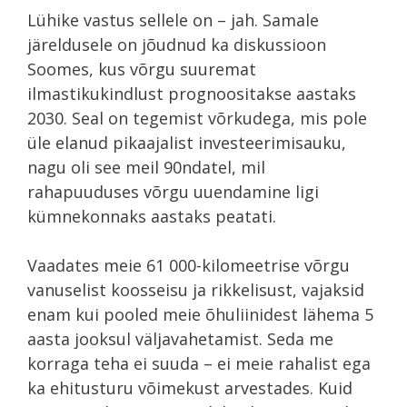
Lühike vastus sellele on – jah. Samale
järeldusele on jõudnud ka diskussioon
Soomes, kus võrgu suuremat
ilmastikukindlust prognoositakse aastaks
2030. Seal on tegemist võrkudega, mis pole
üle elanud pikaajalist investeerimisauku,
nagu oli see meil 90ndatel, mil
rahapuuduses võrgu uuendamine ligi
kümnekonnaks aastaks peatati.
Vaadates meie 61 000-kilomeetrise võrgu
vanuselist koosseisu ja rikkelisust, vajaksid
enam kui pooled meie õhuliinidest lähema 5
aasta jooksul väljavahetamist. Seda me
korraga teha ei suuda – ei meie rahalist ega
ka ehitusturu võimekust arvestades. Kuid