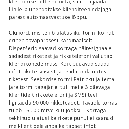
kliendi riket ette ei loeta, saab ta jääda
liinile ja ühendatakse klienditeenindajaga
pärast automaatvastuse lõppu.
Olukord, mis tekib ulatusliku tormi korral,
erineb tavapärasest kardinaalselt.
Dispetšerid saavad korraga häiresignaale
sadadest riketest ja rikketelefoni vallutab
kliendikõnede mass. Kõik püüavad saada
infot rikete seisust ja teada anda uutest
riketest. Seekordse tormi Patricku ja tema
järeltormi tagajärjel tuli meile 3 päevaga
klientidelt rikketelefoni ja SMSi teel
ligikaudu 90 000 rikketeadet. Tavaolukorras
tuleb 15 000 terve kuu jooksul! Korraga
tekkinud ulatuslike rikete puhul ei saanud
me klientidele anda ka täpset infot