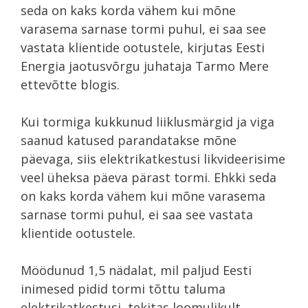
seda on kaks korda vähem kui mõne
varasema sarnase tormi puhul, ei saa see
vastata klientide ootustele, kirjutas Eesti
Energia jaotusvõrgu juhataja Tarmo Mere
ettevõtte blogis.
Kui tormiga kukkunud liiklusmärgid ja viga
saanud katused parandatakse mõne
päevaga, siis elektrikatkestusi likvideerisime
veel üheksa päeva pärast tormi. Ehkki seda
on kaks korda vähem kui mõne varasema
sarnase tormi puhul, ei saa see vastata
klientide ootustele.
Möödunud 1,5 nädalat, mil paljud Eesti
inimesed pidid tormi tõttu taluma
elektrikatkestusi, tekitas loomulikult