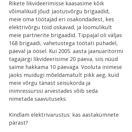
Rikete likvideerimisse kaasasime kõik
võimalikud jõud: Jaotusvõrgu brigaadid,
meie oma töötajad eri osakondadest, kes
elektrivõrgu töid oskavad, ja loomulikult
meie partnerite brigaadid. Tippajal oli väljas
168 brigaadi, vahetustega töötati pühadel,
päeval ja öösel. Kui 2005. aasta jaanuaritormi
tagajärgi likvideerisime 20 päeva, siis nüüd
saime hakkama 10 päevaga. Vooluta inimese
jaoks muidugi mõeldamatult pikk aeg, kuid
meie võrgu tänast seisukorda ja
inimressurssi arvestades võib seda
nimetada saavutuseks.
Kindlam elektrivarustus: kas aastakümnete
pärast?